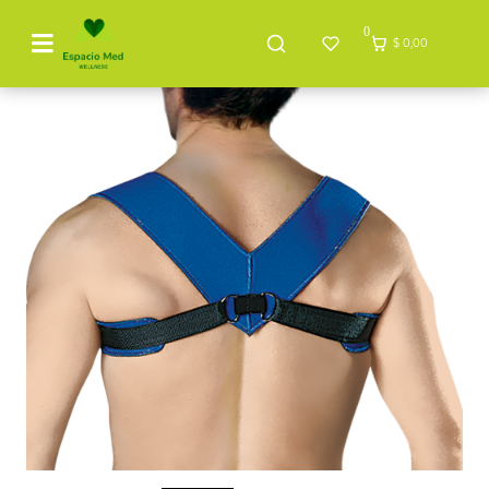
0
$ 0,00