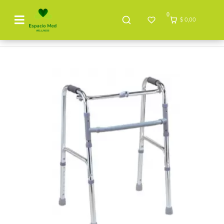
0
$ 0,00