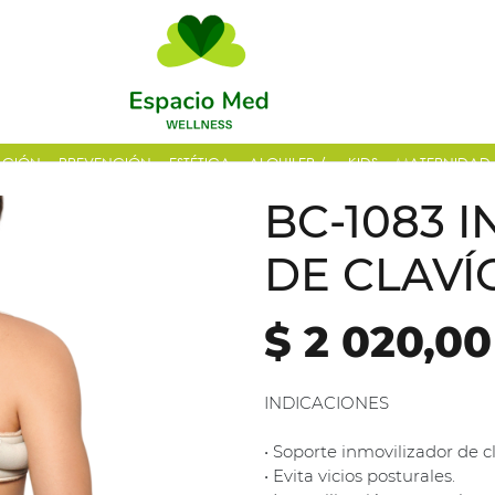
ACIÓN
PREVENCIÓN
ESTÉTICA
ALQUILER /
KIDS
MATERNIDAD
VENTAS
BC-1083 
DE CLAVÍ
$ 2 020,00
INDICACIONES
• Soporte inmovilizador de cl
• Evita vicios posturales.