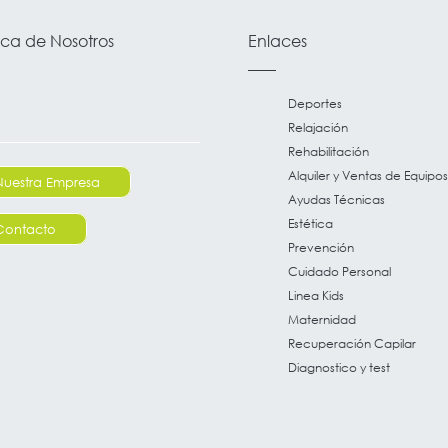
ca de Nosotros
Enlaces
Deportes
Relajación
Rehabilitación
Alquiler y Ventas de Equipos
Nuestra Empresa
Ayudas Técnicas
Estética
Contacto
Prevención
Cuidado Personal
Linea Kids
Maternidad
Recuperación Capilar
Diagnostico y test