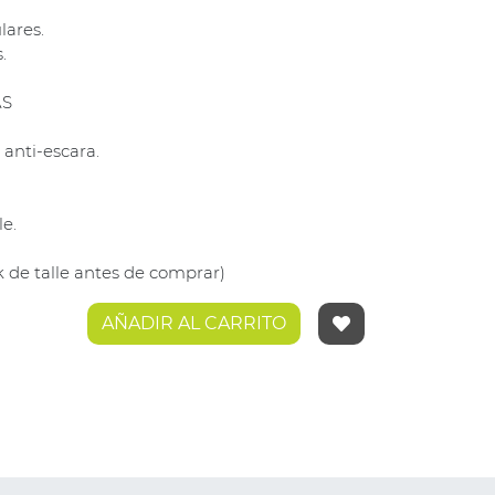
lares.
.
AS
 anti-escara.
le.
k de talle antes de comprar)
AÑADIR AL CARRITO