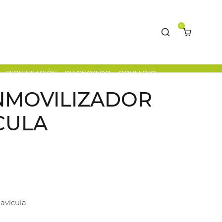
0
$
0,00
RECUPERACIÓN
DIAGNOSTICO
CONTACTO
CAPILAR
Y TEST
INMOVILIZADOR
CULA
avícula.