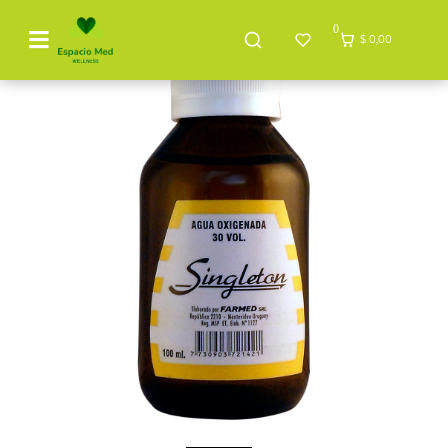
0
$ 0,00