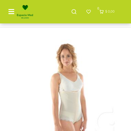
0
$ 0,00