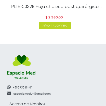
PLIE-50328 Faja chaleco post quirúrgico
con mangas
$ 2 980,00
AÑADIR AL CARRITO
+59895569481
espaciomeduy@gmail.com
Acerca de Nosotros