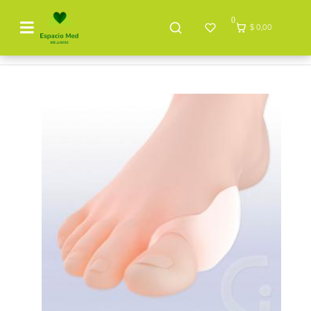
0
$ 0,00